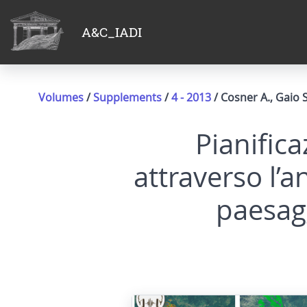
A&C_IADI
Volumes
/
Supplements
/
4 - 2013
/ Cosner A., Gaio S
Pianifica
attraverso l’a
paesag