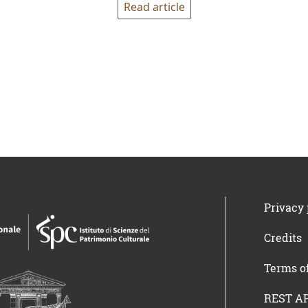
Read article
Privacy 
Credits
Terms o
REST AP