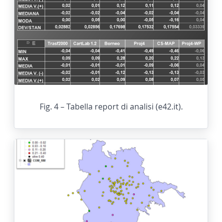
Fig. 4 – Tabella report di analisi (e42.it).