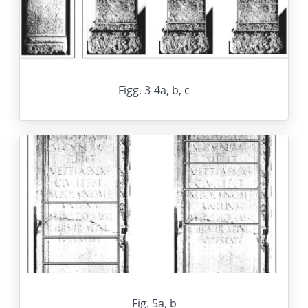
Figg. 3-4a, b, c
Fig. 5a, b