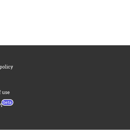
policy
f use
I