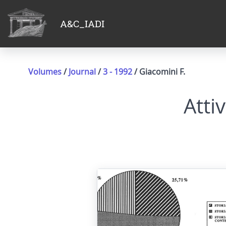
A&C_IADI
Volumes
/
Journal
/
3 - 1992
/ Giacomini F.
Atti