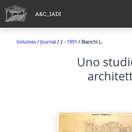
A&C_IADI
Volumes
/
Journal
/
2 - 1991
/ Bianchi L.
Uno studio
architet