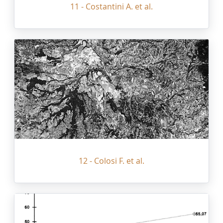
11 - Costantini A. et al.
12 - Colosi F. et al.