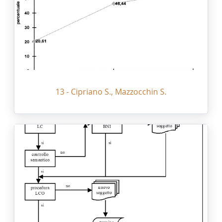
13 - Cipriano S., Mazzocchin S.